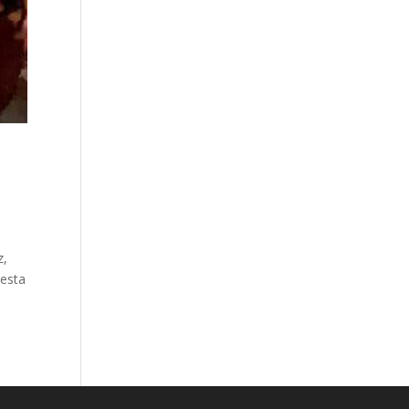
z,
 esta