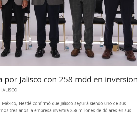
a por Jalisco con 258 mdd en inversio
,
JALISCO
n México, Nestlé confirmó que Jalisco seguirá siendo uno de sus
ximos tres años la empresa invertirá 258 millones de dólares en sus