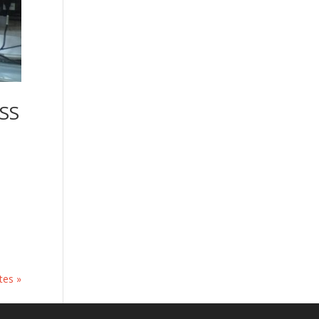
MSS
tes »