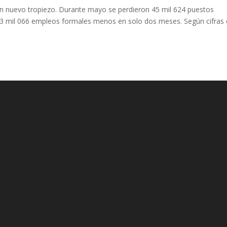
 un nuevo tropiezo. Durante mayo se perdieron 45 mil 624 puestos
 93 mil 066 empleos formales menos en solo dos meses. Según cifras 