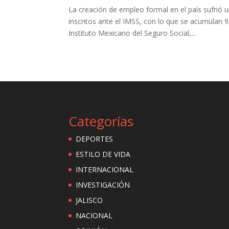
La creación de empleo formal en el país sufrió
inscritos ante el IMSS, con lo que se acumulan
Instituto Mexicano del Seguro Social,...
Categorías
DEPORTES
ESTILO DE VIDA
INTERNACIONAL
INVESTIGACIÓN
JALISCO
NACIONAL