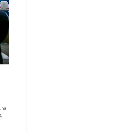
 una
).