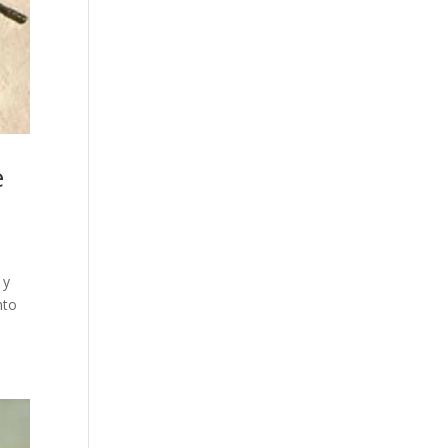
e
 y
nto