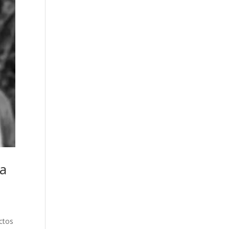
la
ctos