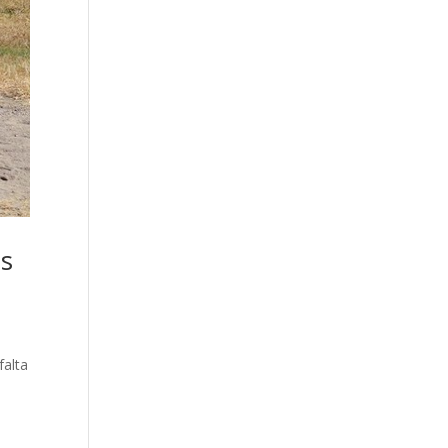
es
falta