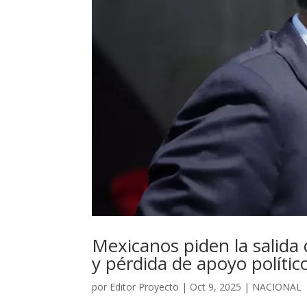
Mexicanos piden la salida
y pérdida de apoyo polític
por
Editor Proyecto
|
Oct 9, 2025
|
NACIONAL