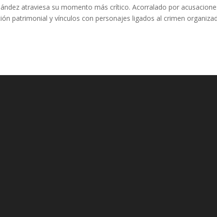
ández atraviesa su momento más crítico. Acorralado por acusacione
ión patrimonial y vínculos con personajes ligados al crimen organiza