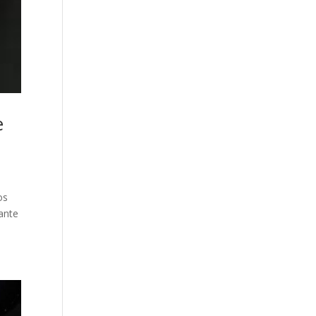
e
os
ante