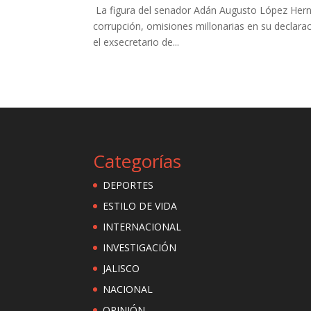
La figura del senador Adán Augusto López Hern
corrupción, omisiones millonarias en su declarac
el exsecretario de...
Categorías
DEPORTES
ESTILO DE VIDA
INTERNACIONAL
INVESTIGACIÓN
JALISCO
NACIONAL
OPINIÓN