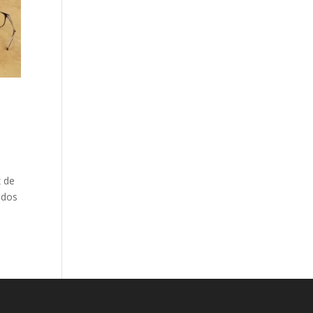
z de
mados