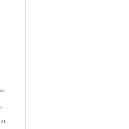
s
olos
l
s de