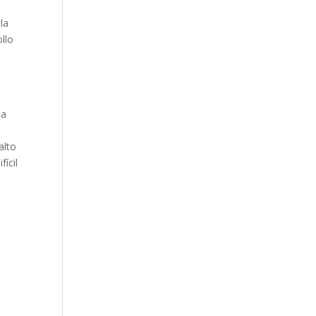
la
ollo
 a
alto
fícil