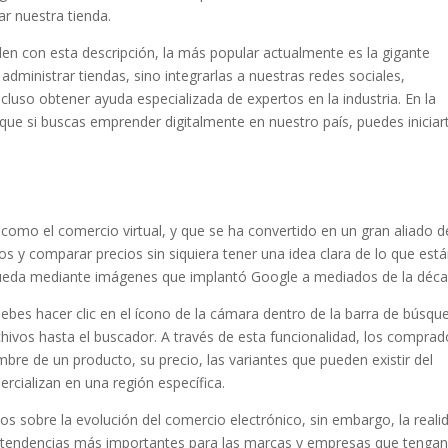
ar nuestra tienda.
n con esta descripción, la más popular actualmente es la gigante
administrar tiendas, sino integrarlas a nuestras redes sociales,
ncluso obtener ayuda especializada de expertos en la industria. En la
o que si buscas emprender digitalmente en nuestro país, puedes iniciar
omo el comercio virtual, y que se ha convertido en un gran aliado d
y comparar precios sin siquiera tener una idea clara de lo que est
ueda mediante imágenes que implantó Google a mediados de la déca
ebes hacer clic en el ícono de la cámara dentro de la barra de búsqu
hivos hasta el buscador. A través de esta funcionalidad, los comprad
bre de un producto, su precio, las variantes que pueden existir del
rcializan en una región específica.
os sobre la evolución del comercio electrónico, sin embargo, la reali
s tendencias más importantes para las marcas y empresas que tenga