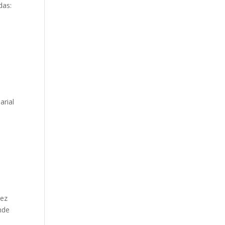
das:
arial
vez
nde