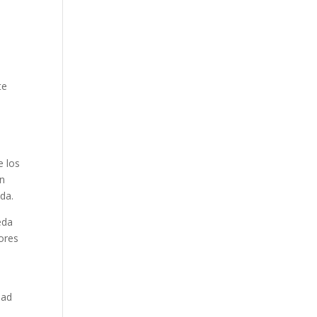
te
e los
án
da.
eda
ores
dad
n