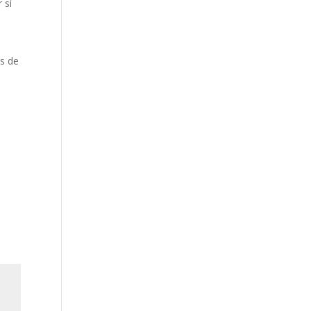
 sí
as de