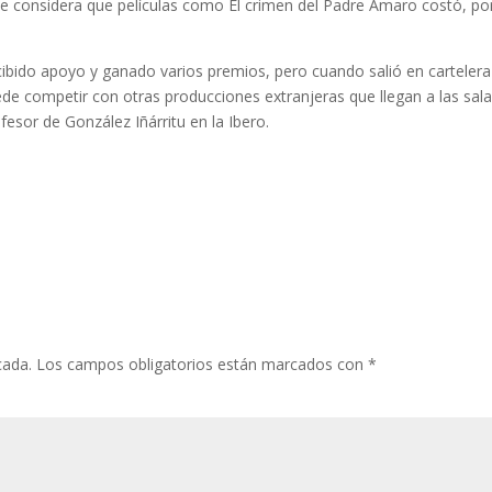
 se considera que películas como El crimen del Padre Amaro costó, por
cibido apoyo y ganado varios premios, pero cuando salió en cartelera
ede competir con otras producciones extranjeras que llegan a las sal
esor de González Iñárritu en la Ibero.
cada.
Los campos obligatorios están marcados con
*