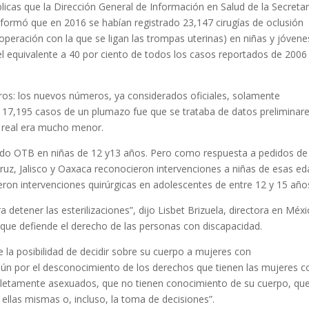
licas que la Dirección General de Información en Salud de la Secretar
nformó que en 2016 se habían registrado 23,147 cirugías de oclusión
 operación con la que se ligan las trompas uterinas) en niñas y jóvene
 el equivalente a 40 por ciento de todos los casos reportados de 2006
tros: los nuevos números, ya considerados oficiales, solamente
r 17,195 casos de un plumazo fue que se trataba de datos preliminare
a real era mucho menor.
ado OTB en niñas de 12 y13 años. Pero como respuesta a pedidos de
uz, Jalisco y Oaxaca reconocieron intervenciones a niñas de esas e
eron intervenciones quirúrgicas en adolescentes de entre 12 y 15 año
etener las esterilizaciones”, dijo Lisbet Brizuela, directora en Méx
ón que defiende el derecho de las personas con discapacidad.
la posibilidad de decidir sobre su cuerpo a mujeres con
omún por el desconocimiento de los derechos que tienen las mujeres c
pletamente asexuados, que no tienen conocimiento de su cuerpo, qu
 ellas mismas o, incluso, la toma de decisiones”.