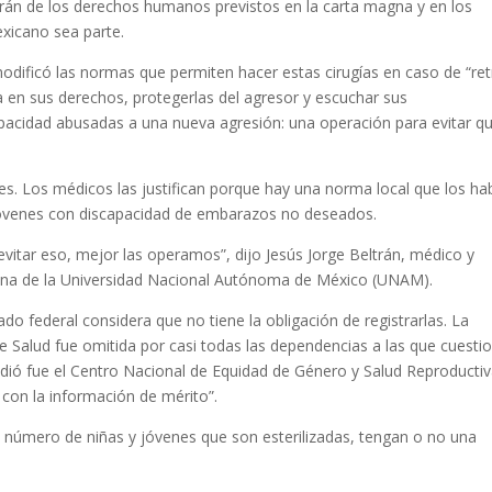
rán de los derechos humanos previstos en la carta magna y en los
exicano sea parte.
odificó las normas que permiten hacer estas cirugías en caso de “re
a en sus derechos, protegerlas del agresor y escuchar sus
pacidad abusadas a una nueva agresión: una operación para evitar q
nes. Los médicos las justifican porque hay una norma local que los hab
jóvenes con discapacidad de embarazos no deseados.
vitar eso, mejor las operamos”, dijo Jesús Jorge Beltrán, médico y
cina de la Universidad Nacional Autónoma de México (UNAM).
do federal considera que no tiene la obligación de registrarlas. La
 de Salud fue omitida por casi todas las dependencias a las que cuesti
dió fue el Centro Nacional de Equidad de Género y Salud Reproductiv
 con la información de mérito”.
el número de niñas y jóvenes que son esterilizadas, tengan o no una