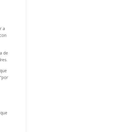
r a
 con
na de
dres.
 que
 “por
 que