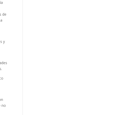
ía
s de
 a
s y
dades
s.
ico
on
e no