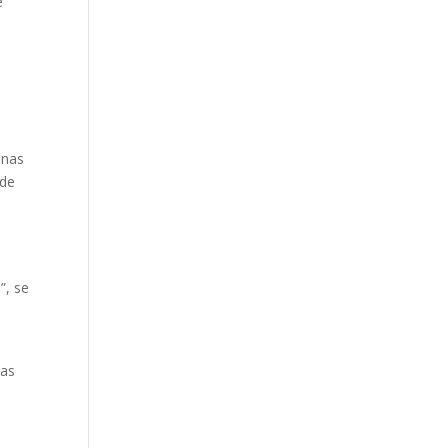
e
onas
 de
”, se
tas