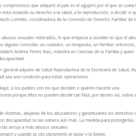
os compromisos que adquirió el país es el agujero por el que se cuela 
 está violando su derecho a la salud, a la reproducción, a decidir si q
ewisch Lomelin, coordinadora de la Comisión de Derecho Familiar de l
e abusos sexuales reiterados, lo que empieza a suceder es que el ab
es alguien conocido: un cuidador, un terapeuta, un familiar; entonces,
nsideró Andrea Flores Ruiz, maestra en Ciencias de la Familia y quien
discapacidad.
tor general adjunto de Salud Reproductiva de la Secretaría de Salud, R
ad sea una condición para estas operaciones.
uí, si los padres son los que deciden o quieren hacerle una
soría porque ellos no pueden decidir tan fácil, por decirlo así, sobre 
de víctimas, alejarlas de los abusadores y garantizarles los derechos
n discapacidad se las vulnera aún más. La medida para protegerlas, 
y las arroja a más abusos sexuales.
iempre y cuando se cite claramente al autor y la fuente.