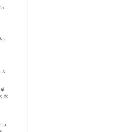
 un
das.
. A
 al
do de
e la
ón