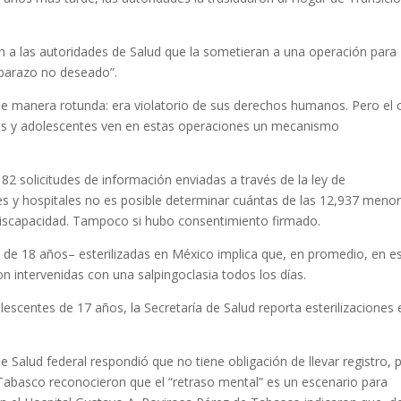
ron a las autoridades de Salud que la sometieran a una operación para
mbarazo no deseado”.
 de manera rotunda: era violatorio de sus derechos humanos. Pero el 
as y adolescentes ven en estas operaciones un mecanismo
a 82 solicitudes de información enviadas a través de la ley de
es y hospitales no es posible determinar cuántas de las 12,937 meno
 discapacidad. Tampoco si hubo consentimiento firmado.
 de 18 años– esterilizadas en México implica que, en promedio, en e
n intervenidas con una salpingoclasia todos los días.
escentes de 17 años, la Secretaría de Salud reporta esterilizaciones 
 de Salud federal respondió que no tiene obligación de llevar registro, 
 Tabasco reconocieron que el “retraso mental” es un escenario para