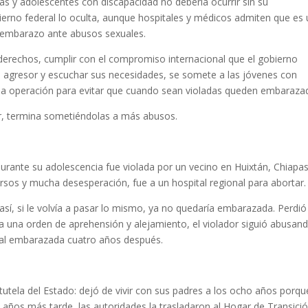
iñas y adolescentes con discapacidad no debería ocurrir sin su
ierno federal lo oculta, aunque hospitales y médicos admiten que es
e embarazo ante abusos sexuales.
derechos, cumplir con el compromiso internacional que el gobierno
l agresor y escuchar sus necesidades, se somete a las jóvenes con
na operación para evitar que cuando sean violadas queden embaraza
ir, termina sometiéndolas a más abusos.
ante su adolescencia fue violada por un vecino en Huixtán, Chiapas
os y mucha desesperación, fue a un hospital regional para abortar.
 así, si le volvía a pasar lo mismo, ya no quedaría embarazada. Perdió
ía una orden de aprehensión y alejamiento, el violador siguió abusan
spital embarazada cuatro años después.
utela del Estado: dejó de vivir con sus padres a los ocho años porqu
 años más tarde, las autoridades la trasladaron al Hogar de Transici