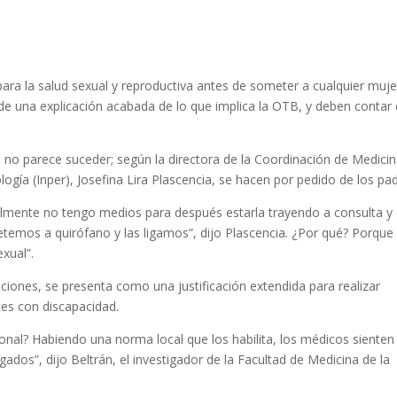
ra la salud sexual y reproductiva antes de someter a cualquier muje
e una explicación acabada de lo que implica la OTB, y deben contar
 no parece suceder; según la directora de la Coordinación de Medici
logía (Inper), Josefina Lira Plascencia, se hacen por pedido de los pa
realmente no tengo medios para después estarla trayendo a consulta y
s metemos a quirófano y las ligamos”, dijo Plascencia. ¿Por qué? Porque
exual”.
ciones, se presenta como una justificación extendida para realizar
tes con discapacidad.
nal? Habiendo una norma local que los habilita, los médicos sienten
dos”, dijo Beltrán, el investigador de la Facultad de Medicina de la