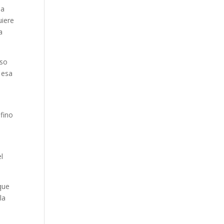
la
uiere
a
uso
 esa
ufino
el
 que
la