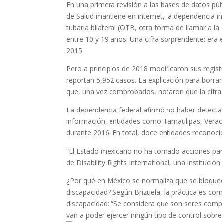
En una primera revisión a las bases de datos púb
de Salud mantiene en internet, la dependencia i
tubaria bilateral (OTB, otra forma de llamar a la
entre 10 y 19 años. Una cifra sorprendente: era
2015.
Pero a principios de 2018 modificaron sus regis
reportan 5,952 casos. La explicación para borra
que, una vez comprobados, notaron que la cifr
La dependencia federal afirmó no haber detect
información, entidades como Tamaulipas, Veracr
durante 2016. En total, doce entidades reconoci
“El Estado mexicano no ha tomado acciones para d
de Disability Rights International, una instituci
¿Por qué en México se normaliza que se bloquee 
discapacidad? Según Brizuela, la práctica es c
discapacidad: “Se considera que son seres com
van a poder ejercer ningún tipo de control sobre