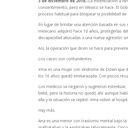
3 de diciembre de 2018.-
La esterilización a n
consentimiento, pero en México se hace. El Gob
proceso habitual para bloquear la posibilidad d
En lugar de brindar una atención basada en sus 
mexicano adquirió hace 10 años, protegerlas de
discapacidad abusadas a una nueva agresión: u
Así, la operación que dicen se hace para preven
Los casos son contundentes.
Irma es una mujer con síndrome de Down que dur
los 16 años quedó embarazada. Con pocos recurs
Los médicos se negaron y sugirieron esterilizar,
bebé, pero la historia no quedó ahí: aunque hab
ella y la situación se repitió: Irma volvió al ho
Hay más.
Ana es una menor con trastorno mental bajo la t
maltrataban y la explotaban laboralmente. Cinco