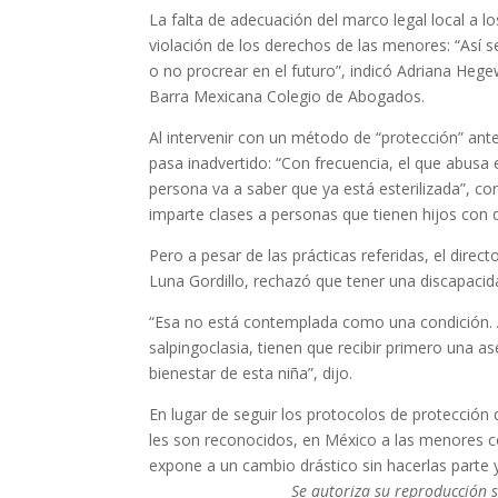
La falta de adecuación del marco legal local a l
violación de los derechos de las menores: “Así se
o no procrear en el futuro”, indicó Adriana Heg
Barra Mexicana Colegio de Abogados.
Al intervenir con un método de “protección” ant
pasa inadvertido: “Con frecuencia, el que abusa 
persona va a saber que ya está esterilizada”, co
imparte clases a personas que tienen hijos con 
Pero a pesar de las prácticas referidas, el direc
Luna Gordillo, rechazó que tener una discapacid
“Esa no está contemplada como una condición. Aq
salpingoclasia, tienen que recibir primero una ase
bienestar de esta niña”, dijo.
En lugar de seguir los protocolos de protección 
les son reconocidos, en México a las menores co
expone a un cambio drástico sin hacerlas parte 
Se autoriza su reproducción s