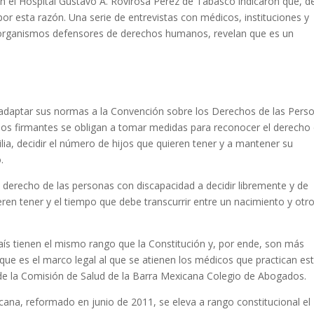
n el Hospital Gustavo A. Rovirosa Pérez de Tabasco indicaron que, d
or esta razón. Una serie de entrevistas con médicos, instituciones y
e organismos defensores de derechos humanos, revelan que es un
daptar sus normas a la Convención sobre los Derechos de las Pers
rnos firmantes se obligan a tomar medidas para reconocer el derecho
lia, decidir el número de hijos que quieren tener y a mantener su
.
 derecho de las personas con discapacidad a decidir libremente y de
en tener y el tiempo que debe transcurrir entre un nacimiento y otro
aís tienen el mismo rango que la Constitución y, por ende, son más
que es el marco legal al que se atienen los médicos que practican es
 de la Comisión de Salud de la Barra Mexicana Colegio de Abogados.
cana, reformado en junio de 2011, se eleva a rango constitucional el