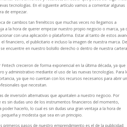
uevas tecnologías. En el siguiente artículo vamos a comentar algunas
ora de empezar.
poca de cambios tan frenéticos que muchas veces no llegamos a
ja a la hora de querer empezar nuestro propio negocio o marca, ya 
cionar con una aplicación o plataforma. Estar al tanto de estos ava
 el financiero, el publicitario e incluso la imagen de nuestra marca. D
e encuentre en nuestro bolsillo derecho o dentro de nuestra cartera
r Fintech crecieron de forma exponencial en la última década, ya que
ero y administrativo mediante el uso de las nuevas tecnologías. Para 
rtancia, ya que no cuentan con los recursos necesarios para abrir u
ofesionales que necesitan.
 de inversión alternativas que apuntalen a nuestro negocio. Por
e es sin dudas uno de los instrumentos financieros del momento,
 poder hacerlo, lo cual es sin dudas una gran ventaja a la hora de
s pequeña y modesta que sea en un principio.
s primeros pasos de nuestro emprendimiento es el de la publicidad: