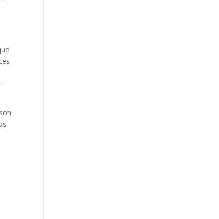
que
nces
e
.
 son
los
n