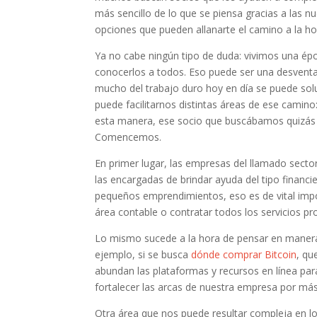
más sencillo de lo que se piensa gracias a las n
opciones que pueden allanarte el camino a la h
Ya no cabe ningún tipo de duda: vivimos una é
conocerlos a todos. Eso puede ser una desventa
mucho del trabajo duro hoy en día se puede solu
puede facilitarnos distintas áreas de ese camino:
esta manera, ese socio que buscábamos quizás s
Comencemos.
En primer lugar, las empresas del llamado secto
las encargadas de brindar ayuda del tipo financi
pequeños emprendimientos, eso es de vital impo
área contable o contratar todos los servicios pr
Lo mismo sucede a la hora de pensar en maneras
ejemplo, si se busca
dónde comprar Bitcoin
, qu
abundan las plataformas y recursos en línea para
fortalecer las arcas de nuestra empresa por má
Otra área que nos puede resultar compleja en lo