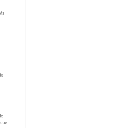
más
de
de
 que