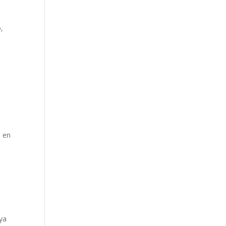
o,
s en
 ya