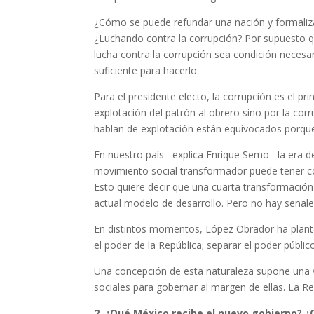
¿Cómo se puede refundar una nación y formaliza
¿Luchando contra la corrupción? Por supuesto qu
lucha contra la corrupción sea condición necesar
suficiente para hacerlo.
Para el presidente electo, la corrupción es el pri
explotación del patrón al obrero sino por la cor
hablan de explotación están equivocados porque 
En nuestro país –explica Enrique Semo– la era d
movimiento social transformador puede tener com
Esto quiere decir que una cuarta transformació
actual modelo de desarrollo. Pero no hay señale
En distintos momentos, López Obrador ha plante
el poder de la República; separar el poder públic
Una concepción de esta naturaleza supone una vis
sociales para gobernar al margen de ellas. La Re
2. ¿Qué México recibe el nuevo gobierno? 