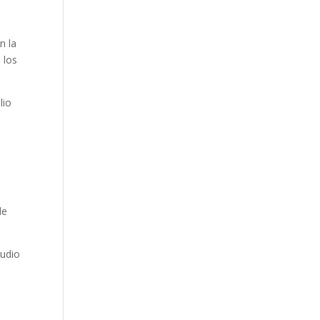
n la
 los
lio
de
audio