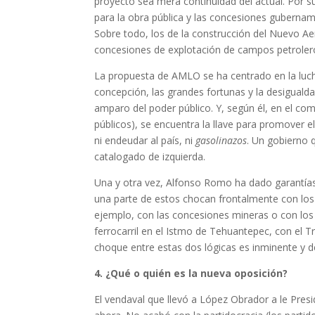
proyecto sea mera continuidad del actual. Por s
para la obra pública y las concesiones gubername
Sobre todo, los de la construcción del Nuevo Ae
concesiones de explotación de campos petroler
La propuesta de AMLO se ha centrado en la lucha
concepción, las grandes fortunas y la desigualda
amparo del poder público. Y, según él, en el comb
públicos), se encuentra la llave para promover 
ni endeudar al país, ni
gasolinazos
. Un gobierno 
catalogado de izquierda.
Una y otra vez, Alfonso Romo ha dado garantías 
una parte de estos chocan frontalmente con los 
ejemplo, con las concesiones mineras o con los
ferrocarril en el Istmo de Tehuantepec, con el T
choque entre estas dos lógicas es inminente y d
4. ¿Qué o quién es la nueva oposición?
El vendaval que llevó a López Obrador a le Presi