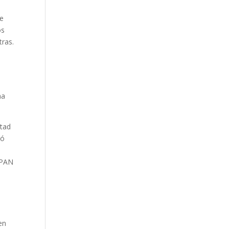
se
os
tras.
na
ntad
dó
a
l PAN
en