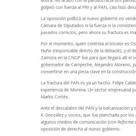
ahora. No acabó con la partidocracia (los partid
golpeó con fuerza al PRI y al PAN, casi hizo de
La oposición política al nuevo gobierno no vendrá
Cámara de Diputados ni la fuerza ni la consisten
pasados comicios, pero ahora su fractura es may
Por el momento, quien controla el tricolor es Os
Nuño (responsable directo de la debacle), y el 
Zamora en la CNOP fue para que llegara allí el s
gobernador de Campeche, Alejandro Moreno, juega
convertirse en una pieza clave en la construcci
La fractura del PAN es ya un hecho. Felipe Calde
experiencia de Morena. Un sector empresarial pa
Marko Cortés.
Ante el descalabro del PAN y la balcanización y 
X. González y socios, que fue planchada por los 
algunos medios de comunicación (con
Reforma
c
oposición de derecha al nuevo gobierno.