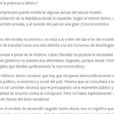
de la pobreza a México”.
 empresario puede modificar algunas piezas del actual modelo
fundación de la República desde la izquierda. Según el mismo Romo, 
inversión privada, y al sureste del país en una gran Zona Económica
o del modelo económico; no está a la orden del día el fin del model
n de transitar hacia una ruta distinta a la del Consenso de Washingto
porque a pesar de la retórica, López Obrador no postula la necesidad
 de gobierno no plantea esa alternativa. Segundo, porque desde 1994
les que blindan jurídicamente la ruta tecnocrática.
por Alfonso Romo sostiene que hay que recuperar democráticamente a
o político, económico y social del país. Plantea que se consultará a l
n o se cancelan. Anuncia que el presupuesto será realmente público y
ralidad de la lucha contra la corrupción. Pero no habla explícitamente
 filosas del erizo neoliberal.
n el modelo de desarrollo seguido hasta ahora, eso no significa que