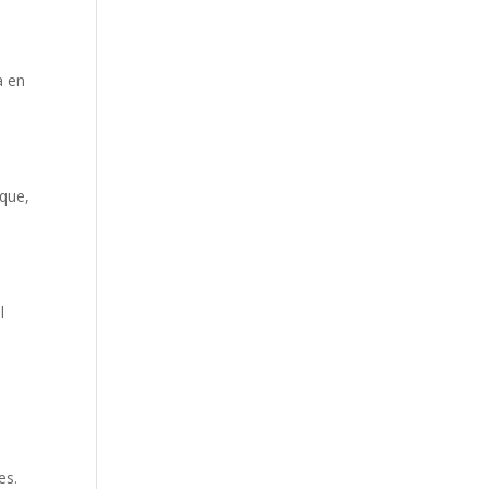
a
a en
 que,
l
es.