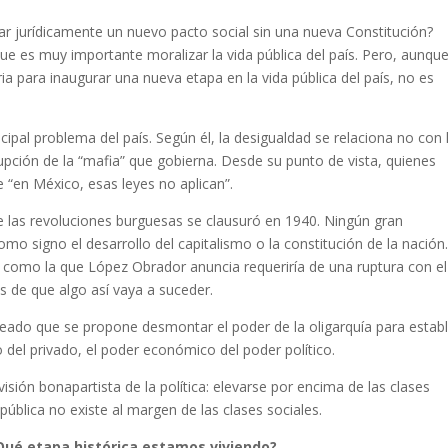
r jurídicamente un nuevo pacto social sin una nueva Constitución?
e es muy importante moralizar la vida pública del país. Pero, aunque
ia para inaugurar una nueva etapa en la vida pública del país, no es
ncipal problema del país. Según él, la desigualdad se relaciona no con 
rupción de la “mafia” que gobierna. Desde su punto de vista, quienes
“en México, esas leyes no aplican”.
e las revoluciones burguesas se clausuró en 1940. Ningún gran
o signo el desarrollo del capitalismo o la constitución de la nación
n como la que López Obrador anuncia requeriría de una ruptura con el
s de que algo así vaya a suceder.
ado que se propone desmontar el poder de la oligarquía para estab
o del privado, el poder económico del poder político.
ión bonapartista de la política: elevarse por encima de las clases
pública no existe al margen de las clases sociales.
¿Qué etapa histórica estamos viviendo?