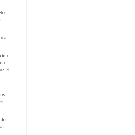
 No
o
tica
a ido
 en
íz el
sos
el
ado
los