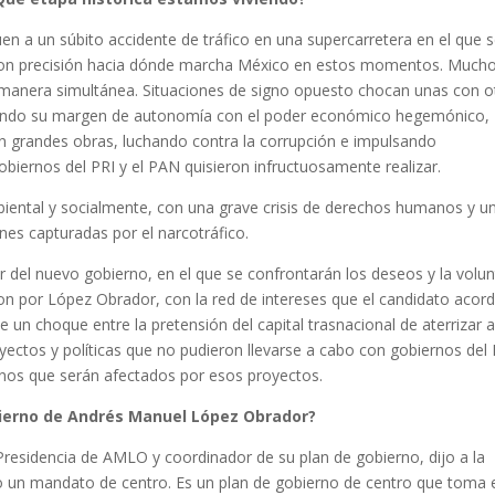
n a un súbito accidente de tráfico en una supercarretera en el que 
 con precisión hacia dónde marcha México en estos momentos. Much
manera simultánea. Situaciones de signo opuesto chocan unas con o
iendo su margen de autonomía con el poder económico hegemónico,
n grandes obras, luchando contra la corrupción e impulsando
biernos del PRI y el PAN quisieron infructuosamente realizar.
ental y socialmente, con una grave crisis de derechos humanos y u
ones capturadas por el narcotráfico.
 del nuevo gobierno, en el que se confrontarán los deseos y la volu
n por López Obrador, con la red de intereses que el candidato acor
un choque entre la pretensión del capital trasnacional de aterrizar 
oyectos y políticas que no pudieron llevarse a cabo con gobiernos de
ernos que serán afectados por esos proyectos.
obierno de Andrés Manuel López Obrador?
 Presidencia de AMLO y coordinador de su plan de gobierno, dijo a la
do un mandato de centro. Es un plan de gobierno de centro que toma 