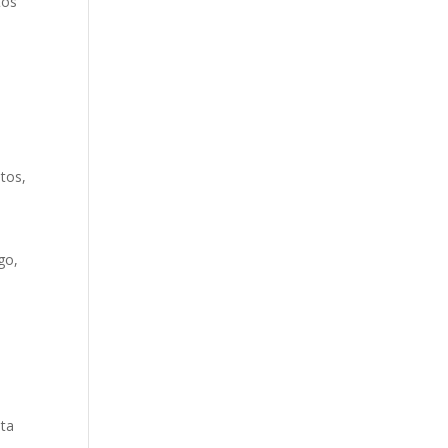
tos
stos,
go,
sta