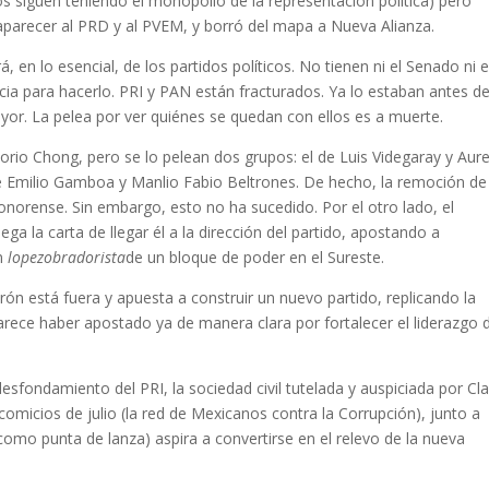
os siguen teniendo el monopolio de la representación política) pero
saparecer al PRD y al PVEM, y borró del mapa a Nueva Alianza.
, en lo esencial, de los partidos políticos. No tienen ni el Senado ni e
cia para hacerlo. PRI y PAN están fracturados. Ya lo estaban antes de
or. La pelea por ver quiénes se quedan con ellos es a muerte.
orio Chong, pero se lo pelean dos grupos: el de Luis Videgaray y Aure
de Emilio Gamboa y Manlio Fabio Beltrones. De hecho, la remoción de
onorense. Sin embargo, esto no ha sucedido. Por el otro lado, el
 la carta de llegar él a la dirección del partido, apostando a
ón
lopezobradorista
de un bloque de poder en el Sureste.
rón está fuera y apuesta a construir un nuevo partido, replicando la
rece haber apostado ya de manera clara por fortalecer el liderazgo 
desfondamiento del PRI, la sociedad civil tutelada y auspiciada por Cl
comicios de julio (la red de Mexicanos contra la Corrupción), junto a
omo punta de lanza) aspira a convertirse en el relevo de la nueva