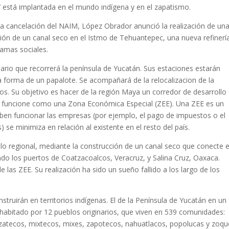
Y está implantada en el mundo indígena y en el zapatismo.
a cancelación del NAIM, López Obrador anunció la realización de un
ión de un canal seco en el Istmo de Tehuantepec, una nueva refinerí
ramas sociales.
iario que recorrerá la península de Yucatán. Sus estaciones estarán
a forma de un papalote. Se acompañará de la relocalizacion de la
os. Su objetivo es hacer de la región Maya un corredor de desarrollo
 funcione como una Zona Económica Especial (ZEE). Una ZEE es un
eben funcionar las empresas (por ejemplo, el pago de impuestos o el
 se minimiza en relación al existente en el resto del país.
o regional, mediante la construcción de un canal seco que conecte e
do los puertos de Coatzacoalcos, Veracruz, y Salina Cruz, Oaxaca.
 las ZEE. Su realización ha sido un sueño fallido a los largo de los
ruirán en territorios indígenas. El de la Península de Yucatán en un
 habitado por 12 pueblos originarios, que viven en 539 comunidades:
zatecos, mixtecos, mixes, zapotecos, nahuatlacos, popolucas y zoqu