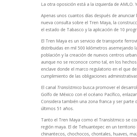
La otra oposición está a la izquierda de AMLO. 
Apenas unos cuantos días después de anunciar l
nueva consulta sobre el Tren Maya, la construcc
el estado de Tabasco y la aplicación de 10 prog
El Tren Maya es un servicio de transporte ferrov
distribuidas en mil 500 kilómetros asemejando l
población y la creación de nuevos centros urban
aunque no se reconoce como tal, en los hechos
enclave donde el marco regulatorio en el que d
cumplimiento de las obligaciones administrativas)
El canal
Transístmico
busca promover el desarroll
Golfo de México con el océano Pacífico, enlazan
Considera también una zona franca y ser parte de
últimos 51 años.
Tanto el Tren Maya como el Transístmico se const
región maya. El de Tehuantepec en un territorio
chinantecos, chochocos, chontales, huaves, ma