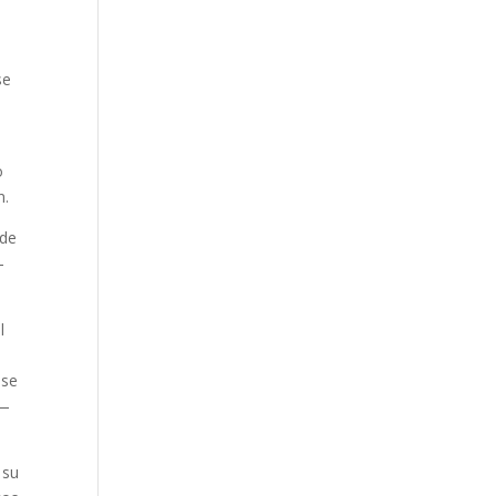
se
o
n.
 de
-
l
a
 se
 —
 su