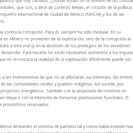
upuesto que hay cambios. ¿Dónde están? En la revisión de los contra
ntales, que son, a decir de Lorenzo Meyer, el corazón de la política.
ropuerto Internacional de Ciudad de México (NAICM) y los de las
os.
 contra la corrupción. Para él, siempre ha sido medular. En su
d en México no provienen de la explotación, sino de la corrupción al
ate a este mal (y en la abolición de los privilegios de los servidores
el desarrollo. Para hacerlo no serán necesarios aumentos a los impue
que no reconozca la realidad de la explotación difícilmente puede ser
a los inversionistas de que no se afectaran sus intereses. Sin embar
de las comunidades rurales y pueblos indígenas. Así sucede, por
 proyectos energéticos. También con la anunciada de construir un
ren Maya o con la intención de fomentar plantaciones forestales. El
e pronósticos reservados.
dencia desbarató el sistema de partidos tal y como había existido ha