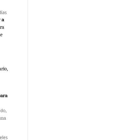
s
días
 a
ora
de
rio,
para
ado,
una
eles