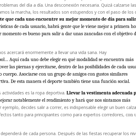
problemas del día a día. Una desconexión necesaria. Quizá calzarse la
zamos la marcha, los resultados son estupendos y con el paso de los 
te que cada uno encuentre su mejor momento de día para salir
rísticas de cada usuario, habrá gente que le viene mejor a primera h
er momento es bueno para salir a dar unas zancadas con el objetivo 
 nos acercará enormemente a llevar una vida sana. Hay
útbol… Aquí cada uno debe elegir en qué modalidad se encuentra más
er las piernas y ejercitarse, dentro de las posibilidades de cada usua
ro cuerpo. Asociarse con un grupo de amigos con gustos similares
tiva. De esta manera el deporte también tiene una función social.
s actividades es la ropa deportiva.
Llevar la vestimenta adecuada 
mejorar notablemente el rendimiento y hará que nos sintamos más
or ejemplo, decides salir a correr, es indispensable elegir un buen calz
ctos tanto para principiantes como para expertos corredores, c
on 
 dependerá de cada persona. Después de las fiestas recuperar los niv