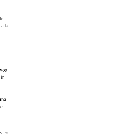
a
de
 a la
ivos
ir
 una
de
s en