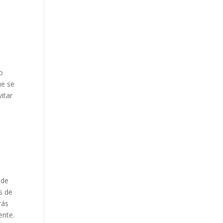
o
ue se
itar
 de
os de
rás
ente.