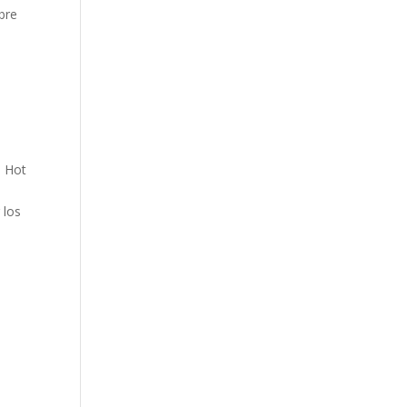
bre
l Hot
 los