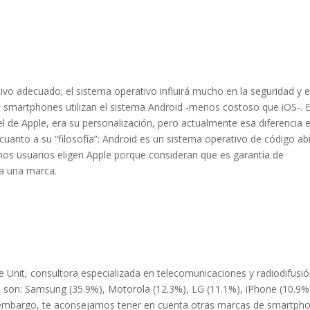
itivo adecuado; el sistema operativo influirá mucho en la seguridad y e
os smartphones utilizan el sistema Android -menos costoso que iOS-. 
del de Apple, era su personalización, pero actualmente esa diferencia 
uanto a su “filosofía”: Android es un sistema operativo de código ab
chos usuarios eligen Apple porque consideran que es garantía de
 a una marca.
e Unit, consultora especializada en telecomunicaciones y radiodifusió
 son: Samsung (35.9%), Motorola (12.3%), LG (11.1%), iPhone (10.9%
in embargo, te aconsejamos tener en cuenta otras marcas de smartph