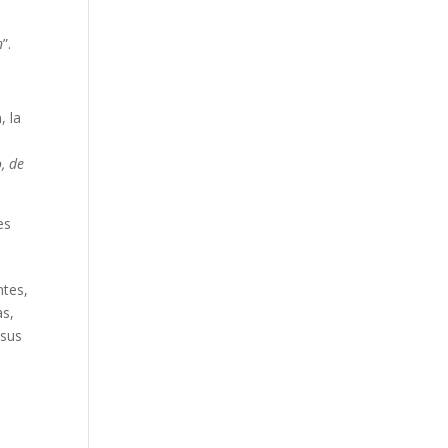
n
”.
a
, la
o
, de
es
ntes,
as,
 sus