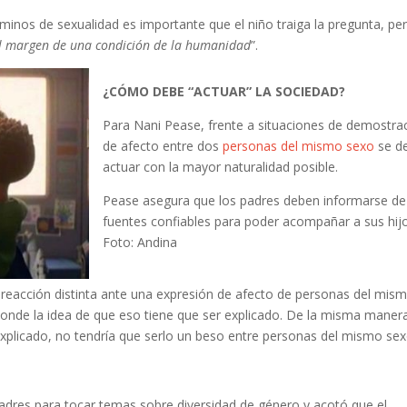
minos de sexualidad es importante que el niño traiga la pregunta, pe
al margen de una condición de la humanidad
”.
¿CÓMO DEBE “ACTUAR” LA SOCIEDAD?
Para Nani Pease, frente a situaciones de demostra
de afecto entre dos
personas del mismo sexo
se d
actuar con la mayor naturalidad posible.
Pease asegura que los padres deben informarse de
fuentes confiables para poder acompañar a sus hij
Foto: Andina
 reacción distinta ante una expresión de afecto de personas del mis
nde la idea de que eso tiene que ser explicado. De la misma maner
explicado, no tendría que serlo un beso entre personas del mismo se
 padres para tocar temas sobre diversidad de género y acotó que el