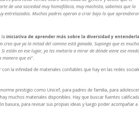
arte de una sociedad muy homofóbica, muy machista, sabemos que la
y entrelazados. Muchos padres operan a criar bajo lo que aprendiero
n la
iniciativa de aprender más sobre la diversidad y entenderl
, yo creo que ya la mitad del camino está ganada. Supongo que es much
Si están en ese lugar, yo les invitaría a mirar de dónde viene ese miedo
la manera que es
”.
con la infinidad de materiales confiables que hay en las redes social
orme prestigio como Unicef, para padres de familia, para adolesce
 hay muchos materiales disponibles. Hay que buscar fuentes calificad
ión basura, para revisar sus propias ideas y luego poder acompañar a