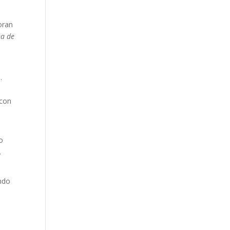
oran
na de
.
 con
o
.
ando