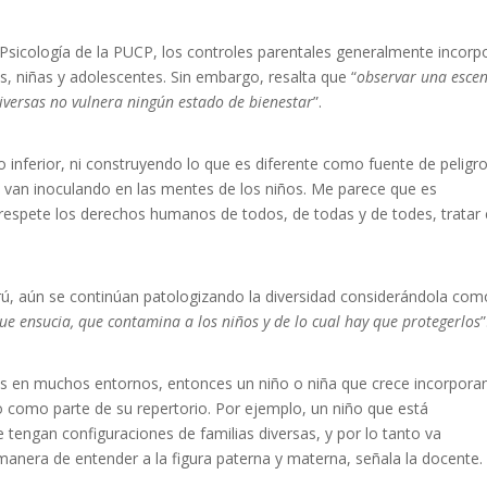
sicología de la PUCP, los controles parentales generalmente incorp
os, niñas y adolescentes. Sin embargo, resalta que “
observar una esce
diversas no vulnera ningún estado de bienestar
”.
inferior, ni construyendo lo que es diferente como fuente de peligro
 van inoculando en las mentes de los niños. Me parece que es
 respete los derechos humanos de todos, de todas y de todes, tratar
ú, aún se continúan patologizando la diversidad considerándola com
e ensucia, que contamina a los niños y de lo cual hay que protegerlos
”
sas en muchos entornos, entonces un niño o niña que crece incorpor
lo como parte de su repertorio. Por ejemplo, un niño que está
e tengan configuraciones de familias diversas, y por lo tanto va
anera de entender a la figura paterna y materna, señala la docente.