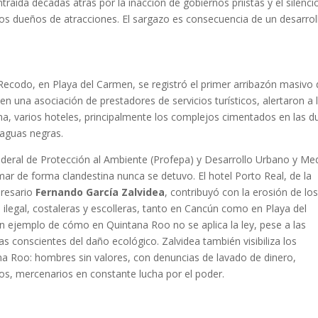
aída décadas atrás por la inacción de gobiernos priístas y el silenci
os dueños de atracciones. El sargazo es consecuencia de un desarrol
Recodo, en Playa del Carmen, se registró el primer arribazón masivo
 una asociación de prestadores de servicios turísticos, alertaron a 
na, varios hoteles, principalmente los complejos cimentados en las d
 aguas negras.
ederal de Protección al Ambiente (Profepa) y Desarrollo Urbano y Me
mar de forma clandestina nunca se detuvo. El hotel Porto Real, de la
presario
Fernando García Zalvidea
, contribuyó con la erosión de lo
 ilegal, costaleras y escolleras, tanto en Cancún como en Playa del
on ejemplo de cómo en Quintana Roo no se aplica la ley, pese a las
s conscientes del daño ecológico. Zalvidea también visibiliza los
na Roo: hombres sin valores, con denuncias de lavado de dinero,
cos, mercenarios en constante lucha por el poder.