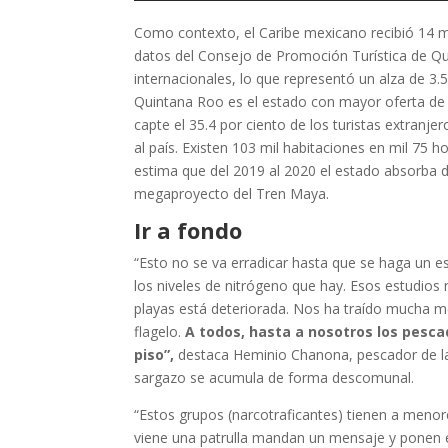
Como contexto, el Caribe mexicano recibió 14 mil
datos del Consejo de Promoción Turística de Qu
internacionales, lo que representó un alza de 3.
Quintana Roo es el estado con mayor oferta de h
capte el 35.4 por ciento de los turistas extranje
al país. Existen 103 mil habitaciones en mil 75 h
estima que del 2019 al 2020 el estado absorba do
megaproyecto del Tren Maya.
Ir a fondo
“Esto no se va erradicar hasta que se haga un e
los niveles de nitrógeno que hay. Esos estudios 
playas está deteriorada. Nos ha traído mucha 
flagelo.
A todos, hasta a nosotros los pesca
piso”,
destaca Heminio Chanona, pescador de la
sargazo se acumula de forma descomunal.
“Estos grupos (narcotraficantes) tienen a meno
viene una patrulla mandan un mensaje y ponen en