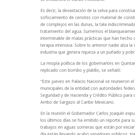
Es decir, la devastación de la selva para construi
sofocamiento de cenotes con material de construc
de complejos en las dunas, la tala indiscriminada
tratamiento del agua. Sumemos el blanqueamiento
interminable de malas prácticas que han hecho
terapia intensiva. Sobre lo anterior nadie alza l
industria que genera riqueza a un puñado y pobr
La miopía política de los gobernantes en Quin
replicado con bombo y platillo, se señaló:
“Este jueves en Palacio Nacional se reunieron e
municipales de la entidad con autoridades fede
Seguridad y de Hacienda y Crédito Público para d
Arribo de Sargazo al Caribe Mexicano.
En la reunión el Gobernador Carlos Joaquín expu
los últimos días se ha emitido un reporte para 
trabajos en aguas someras que están por iniciars
día están llevando acabo servidores públicos, 