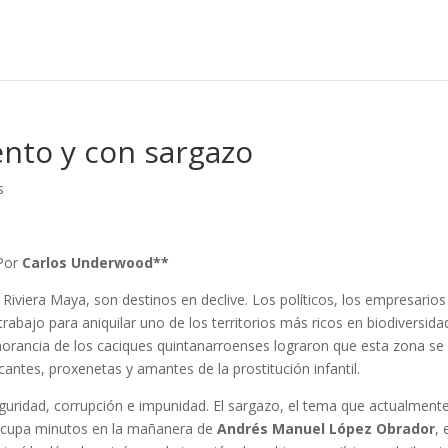
ento y con sargazo
s
Por
Carlos Underwood**
Riviera Maya, son destinos en declive. Los políticos, los empresarios
abajo para aniquilar uno de los territorios más ricos en biodiversida
gnorancia de los caciques quintanarroenses lograron que esta zona se
cantes, proxenetas y amantes de la prostitución infantil.
uridad, corrupción e impunidad. El sargazo, el tema que actualment
 y ocupa minutos en la mañanera de
Andrés Manuel López Obrador
, 