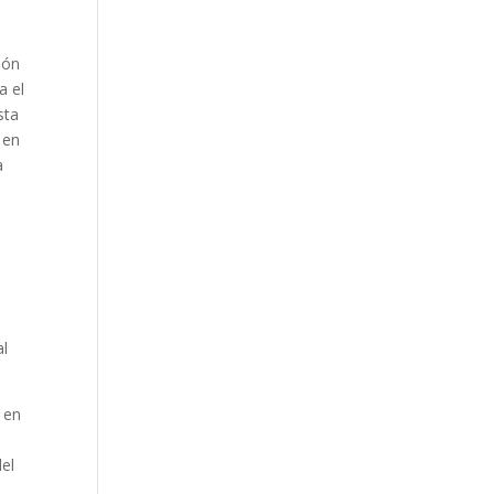
ión
a el
sta
 en
a
al
 en
del