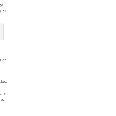
za
r al
s en
dos,
, al
ra,