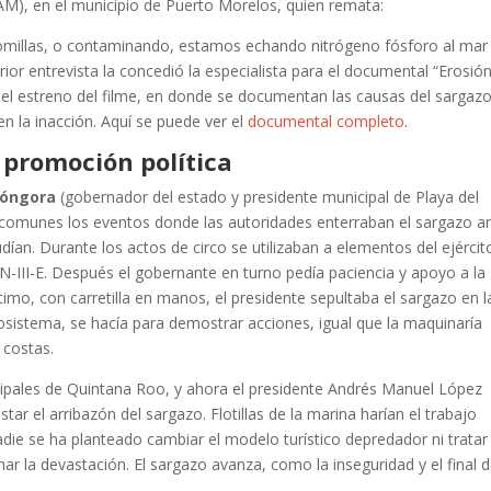
), en el municipio de Puerto Morelos, quien remata:
omillas, o contaminando, estamos echando nitrógeno fósforo al mar
ior entrevista la concedió la especialista para el documental “Erosión
del estreno del filme, en donde se documentan las causas del sargazo
en la inacción. Aquí se puede ver el
documental completo
.
 promoción política
Góngora
(gobernador del estado y presidente municipal de Playa del
 comunes los eventos donde las autoridades enterraban el sargazo a
dían. Durante los actos de circo se utilizaban a elementos del ejércit
N-III-E. Después el gobernante en turno pedía paciencia y apoyo a la
timo, con carretilla en manos, el presidente sepultaba el sargazo en l
osistema, se hacía para demostrar acciones, igual que la maquinaría
 costas.
icipales de Quintana Roo, y ahora el presidente Andrés Manuel López
ar el arribazón del sargazo. Flotillas de la marina harían el trabajo
adie se ha planteado cambiar el modelo turístico depredador ni tratar
ar la devastación. El sargazo avanza, como la inseguridad y el final d