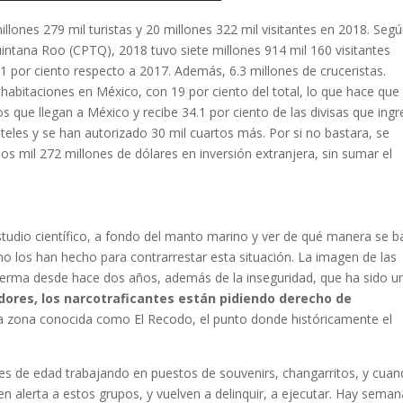
lones 279 mil turistas y 20 millones 322 mil visitantes en 2018. Seg
intana Roo (CPTQ), 2018 tuvo siete millones 914 mil 160 visitantes
51 por ciento respecto a 2017. Además, 6.3 millones de cruceristas.
abitaciones en México, con 19 por ciento del total, lo que hace que
ros que llegan a México y recibe 34.1 por ciento de las divisas que ing
oteles y se han autorizado 30 mil cuartos más. Por si no bastara, se
s mil 272 millones de dólares en inversión extranjera, sin sumar el
studio científico, a fondo del manto marino y ver de qué manera se b
no los han hecho para contrarrestar esta situación. La imagen de las
merma desde hace dos años, además de la inseguridad, que ha sido u
dores, los narcotraficantes están pidiendo derecho de
 zona conocida como El Recodo, el punto donde históricamente el
res de edad trabajando en puestos de souvenirs, changarritos, y cua
 alerta a estos grupos, y vuelven a delinquir, a ejecutar. Hay sema