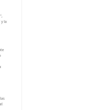
”,
 y la
nte
o
a
 las
el