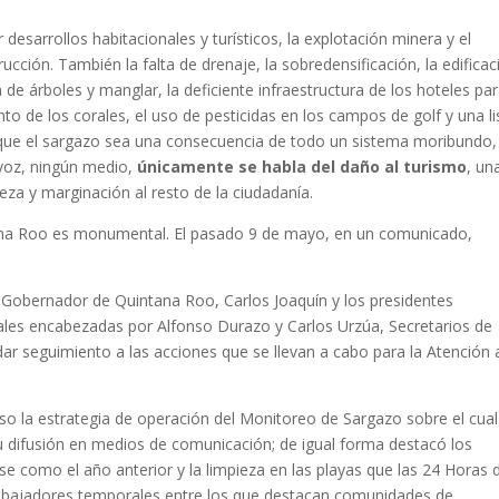
r desarrollos habitacionales y turísticos, la explotación minera y el
ción. También la falta de drenaje, la sobredensificación, la edificac
 de árboles y manglar, la deficiente infraestructura de los hoteles par
 de los corales, el uso de pesticidas en los campos de golf y una li
 que el sargazo sea una consecuencia de todo un sistema moribundo,
a voz, ningún medio,
únicamente se habla del daño al turismo
, un
eza y marginación al resto de la ciudadanía.
tana Roo es monumental. El pasado 9 de mayo, en un comunicado,
l Gobernador de Quintana Roo, Carlos Joaquín y los presidentes
rales encabezadas por Alfonso Durazo y Carlos Urzúa, Secretarios de
ar seguimiento a las acciones que se llevan a cabo para la Atención 
so la estrategia de operación del Monitoreo de Sargazo sobre el cual
su difusión en medios de comunicación; de igual forma destacó los
e como el año anterior y la limpieza en las playas que las 24 Horas 
trabajadores temporales entre los que destacan comunidades de