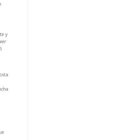
n
te y
uier
có
osta
oncha
que