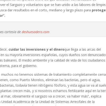
er el Sargazo y voluntarios que se han unido a las labores de limpie
usca dar resultados en el corto, mediano y largo plazo para
protege
or”.
es cortesía de
deshuesadero.com
decir,
cuidar las inversiones y el dinero
que llega a las arcas del
, en su mayoría inversiones españolas, cuyos dueños son denunciado
slas baleares. El medio ambiente y la calidad de vida de los ciudadanos
stema, para el gobierno.
, muchos no tenemos sistemas de tratamiento completamente cerra
ienen, como Puerto Morelos, eliminan las bacterias, pero el agua,
acterias, todavía tienen nitrógeno fósforo, y esta agua se va al suelo
plantas crecen más, y si nosotros echamos fertilizante aquí en la tier
e al mar, obviamente el sargazo va a crecer, va haber más”, explica
la Unidad Académica de la Unidad de Sistemas Arrecifales de la