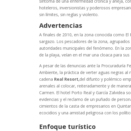
síntoma de una enfermedad crónica y añeja, contr
hoteleros, inversionistas y poderosos empresari
sin límites, sin reglas y violento.
Advertencias
A finales de 2010, en la zona conocida como El 
sargazo. Los pescadores de la zona, agrupados en
autoridades municipales del fenómeno. En la zo
de la playa, veían en el mar una cloaca para sus
A pesar de las denuncias ante la Procuraduría F
Ambiente, la práctica de verter aguas negras al 
cadena
Real Resort,
del difunto y polémico em
arenales al colocar, reiteradamente y de manera
Carmen. El hotel Porto Real y García Zalvidea s
evidencias y el reclamo de un puñado de persona
cimientos de la casta de empresarios en Quinta
ecocidios y una amistad peligrosa con los políti
Enfoque turístico