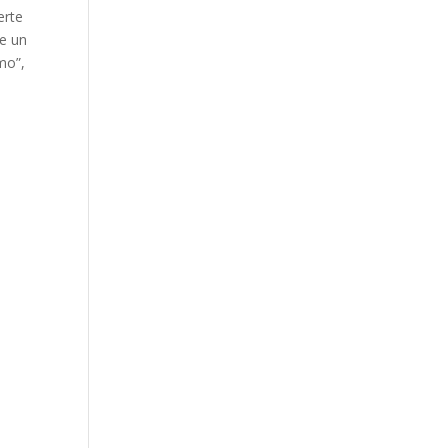
erte
e un
mo”,