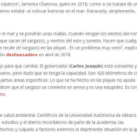
os náuticos”, lamenta Chanona, quien en 2018, como si se tratara de u
ierno estatal -al colocar barreras en el mar- fracasaría, simplemente,
 el mar y se pondrán unas mallas. Cuando vengan los vientos del nor
que sacan (el sargazo), y vientos del este y sureste, hacen que cualq
ue recale (el sargazo) en las playas . Es un problema muy serio”, expli
tio
deshuesadero
en abril de 2018.
o para que cambie. El gobernador (
Carlos Joaquín
) está consiente y
 bueno, pero dudo que se tenga la capacidad. Son 420 kilómetros de c
uántas áreas específicas. Lo que se ha hecho en las playas no ayuda
 dicen que el sargazo se convierte en arena y es una estupidez. Es c
eta.
de salud ambiental. Científicos de la Universidad Autónoma de México
 estudios y el eterno recordatorio de parte de la academia, las
hechos y culpado a factores externos la deprimente situación en la 