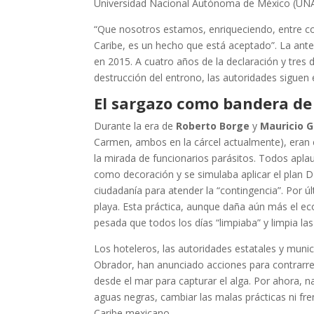
Universidad Nacional Autónoma de México (UNAM
“Que nosotros estamos, enriqueciendo, entre c
Caribe, es un hecho que está aceptado”. La anter
en 2015. A cuatro años de la declaración y tres 
destrucción del entrono, las autoridades siguen 
El sargazo como bandera de
Durante la era de
Roberto Borge
y
Mauricio 
Carmen, ambos en la cárcel actualmente), eran
la mirada de funcionarios parásitos. Todos aplau
como decoración y se simulaba aplicar el plan D
ciudadanía para atender la “contingencia”. Por úl
playa. Esta práctica, aunque daña aún más el ec
pesada que todos los días “limpiaba” y limpia las
Los hoteleros, las autoridades estatales y mun
Obrador, han anunciado acciones para contrarrest
desde el mar para capturar el alga. Por ahora, n
aguas negras, cambiar las malas prácticas ni fren
Caribe mexicano.