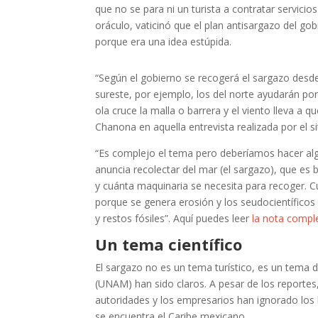
que no se para ni un turista a contratar servici
oráculo, vaticinó que el plan antisargazo del gob
porque era una idea estúpida.
“Según el gobierno se recogerá el sargazo desde
sureste, por ejemplo, los del norte ayudarán por
ola cruce la malla o barrera y el viento lleva a q
Chanona en aquella entrevista realizada por el si
“Es complejo el tema pero deberíamos hacer alg
anuncia recolectar del mar (el sargazo), que es
y cuánta maquinaria se necesita para recoger. C
porque se genera erosión y los seudocientíficos
y restos fósiles”. Aquí puedes leer
la nota compl
Un tema científico
El sargazo no es un tema turístico, es un tema 
(UNAM) han sido claros. A pesar de los reportes,
autoridades y los empresarios han ignorado los 
se encuentra el Caribe mexicano.