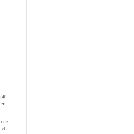
olf
 en
do de
 el