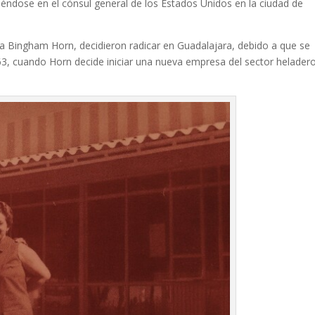
iéndose en el cónsul general de los Estados Unidos en la ciudad de
na Bingham Horn, decidieron radicar en Guadalajara, debido a que se
3, cuando Horn decide iniciar una nueva empresa del sector heladero