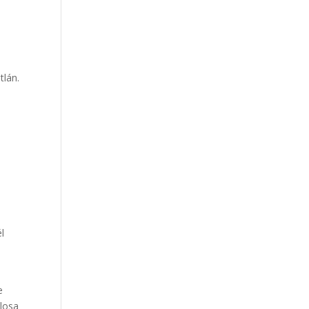
tlán.
l
e
llosa