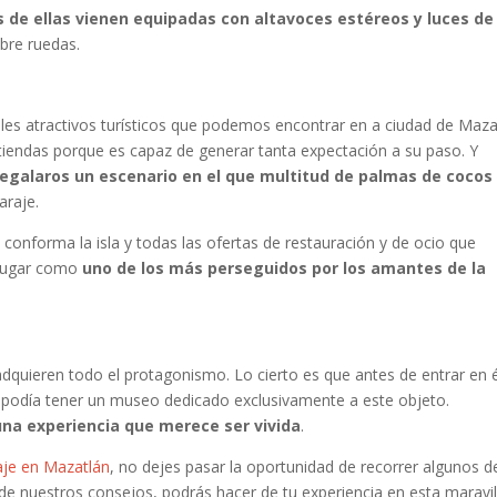
 de ellas vienen equipadas con altavoces estéreos y luces de
obre ruedas.
pales atractivos turísticos que podemos encontrar en a ciudad de Maza
entiendas porque es capaz de generar tanta expectación a su paso. Y
regalaros un escenario en el que multitud de palmas de cocos
araje.
conforma la isla y todas las ofertas de restauración y de ocio que
 lugar como
uno de los más perseguidos por los amantes de la
dquieren todo el protagonismo. Lo cierto es que antes de entrar en é
 podía tener un museo dedicado exclusivamente a este objeto.
una experiencia que merece ser vivida
.
je en Mazatlán
, no dejes pasar la oportunidad de recorrer algunos d
o de nuestros consejos, podrás hacer de tu experiencia en esta maravi