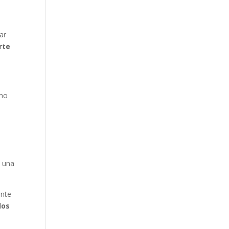
ar
rte
mo
a una
ente
los