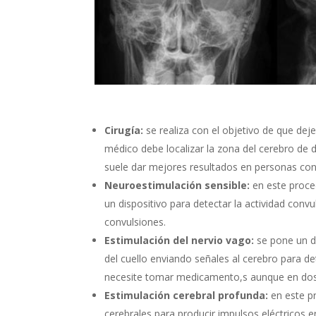
Cirugía:
se realiza con el objetivo de que dej
médico debe localizar la zona del cerebro de 
suele dar mejores resultados en personas con
Neuroestimulación sensible:
en este proced
un dispositivo para detectar la actividad conv
convulsiones.
Estimulación del nervio vago:
se pone un di
del cuello enviando señales al cerebro para d
necesite tomar medicamento,s aunque en dosi
Estimulación cerebral profunda:
en este p
cerebrales para producir impulsos eléctricos 