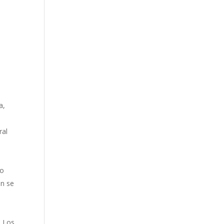
a,
ral
go
ún se
s
. Los