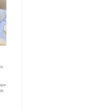
ta.
nque
más