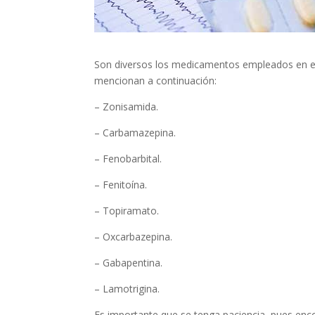
Son diversos los medicamentos empleados en el t
mencionan a continuación:
– Zonisamida.
– Carbamazepina.
– Fenobarbital.
– Fenitoína.
– Topiramato.
– Oxcarbazepina.
– Gabapentina.
– Lamotrigina.
Es importante que se tenga paciencia, pues enc