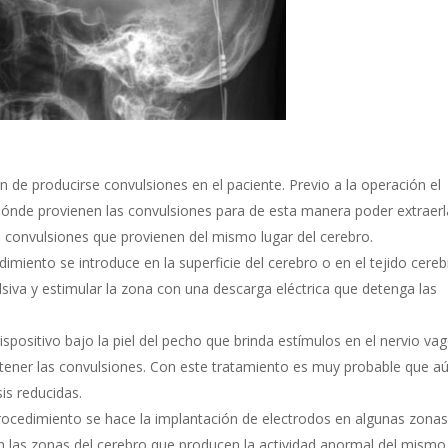
en de producirse convulsiones en el paciente. Previo a la operación el
dónde provienen las convulsiones para de esta manera poder extraerl
 convulsiones que provienen del mismo lugar del cerebro.
imiento se introduce en la superficie del cerebro o en el tejido cereb
ulsiva y estimular la zona con una descarga eléctrica que detenga las
spositivo bajo la piel del pecho que brinda estímulos en el nervio va
etener las convulsiones. Con este tratamiento es muy probable que a
s reducidas.
rocedimiento se hace la implantación de electrodos en algunas zona
en las zonas del cerebro que producen la actividad anormal del mismo