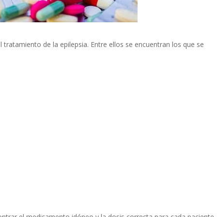
ratamiento de la epilepsia. Entre ellos se encuentran los que se
ontrar el medicamento idóneo y la dosis correcta para cada paciente